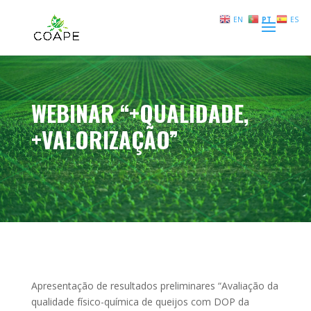
EN
PT
ES
WEBINAR “+QUALIDADE,
+VALORIZAÇÃO”
Apresentação de resultados preliminares “Avaliação da
qualidade físico-química de queijos com DOP da