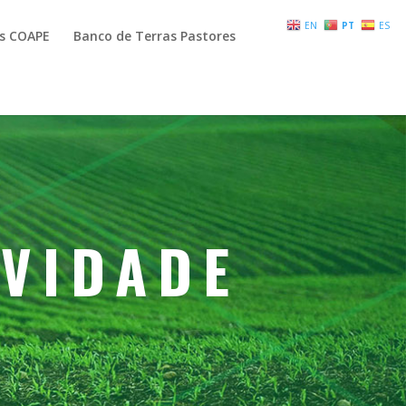
EN
PT
ES
as COAPE
Banco de Terras Pastores
IVIDADE